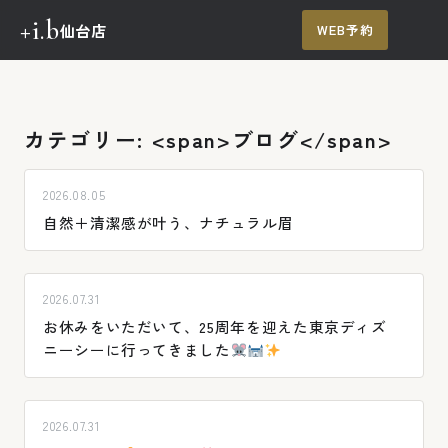
+i.b
仙台店
WEB予約
メ
ニュー
TOP
メニュー・料金
カテゴリー: <span>ブログ</span>
施術の流れ
2026.08.05
施術例
自然＋清潔感が叶う、ナチュラル眉
ご予約・お問い合わせ
2026.07.31
お休みをいただいて、25周年を迎えた東京ディズ
ニーシーに行ってきました
2026.07.31