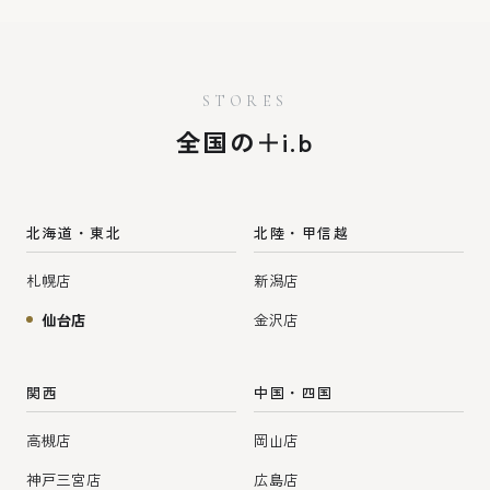
ペー
ジ
STORES
送
全国の＋i.b
り
北海道・東北
北陸・甲信越
札幌店
新潟店
仙台店
金沢店
関西
中国・四国
高槻店
岡山店
神戸三宮店
広島店