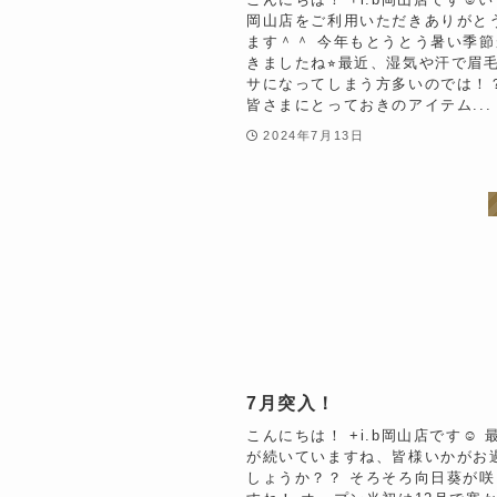
岡山店をご利用いただきありがと
ます＾＾ 今年もとうとう暑い季
きましたね⭐︎最近、湿気や汗で眉
サになってしまう方多いのでは！
皆さまにとっておきのアイテム...
2024年7月13日
7月突入！
こんにちは！ +i.b岡山店です☺︎
が続いていますね、皆様いかがお
しょうか？？ そろそろ向日葵が