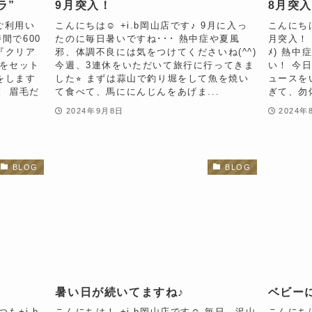
ラ”
9月突入！
8月突入
ご利用い
こんにちは☺︎ +i.b岡山店です♪ 9月に入っ
こんにちは
間で600
たのに毎日暑いですね･･･ 熱中症や夏風
月突入！
『クリア
邪、体調不良には気をつけてくださいね(^^)
ﾒ) 熱
毛をセット
今週、3連休をいただいて旅行に行ってきま
い！ 今
をします
した⭐︎ まずは蒜山で釣り堀をして魚を焼い
ュースを
！ 眉毛だ
て食べて、馬ににんじんをあげま...
ぎて、勿
2024年9月8日
2024年
BLOG
BLOG
暑い日が続いてますね♪
ベビーに
も+i.b
こんにちは！ +i.b岡山店です☺︎ 毎日、沢山
こんにちは