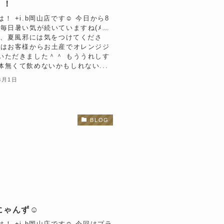
 ！
！ +i.b岡山店です☺︎ 今日から8
 毎日暑い気が続いていますね(ﾒ﹏
中症、夏風邪には気をつけてくださ
日はお客様からお土産でオレンジジ
いただきました＾＾ もううれしす
体無くて飲めないかもしれない...
8月1日
BLOG
ゃんず☺︎
！ +i.b岡山店です☺︎ 今回はプラ