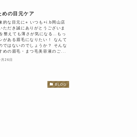
ための目元ケア
的な目元に⭐︎ いつも+i.b岡山店
いただき誠にありがとうございま
眉毛を整えても薄さが気になる…もっ
シがある眉毛になりたい！ なんて
のではないのでしょうか？ そんな
すめの眉毛・まつ毛美容液のご...
9月26日
BLOG