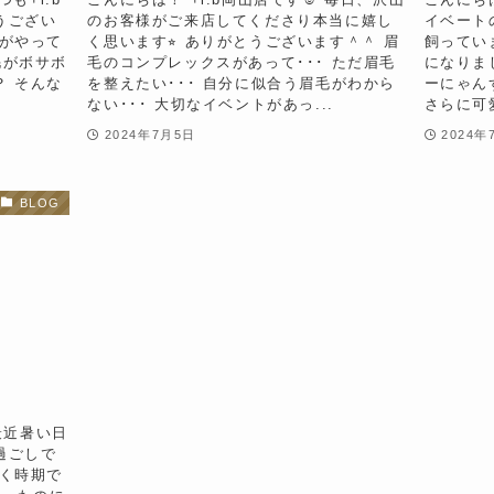
うござい
のお客様がご来店してくださり本当に嬉し
イベート
節がやって
く思います⭐︎ ありがとうございます＾＾ 眉
飼ってい
毛がボサボ
毛のコンプレックスがあって･･･ ただ眉毛
になりま
？ そんな
を整えたい･･･ 自分に似合う眉毛がわから
ーにゃん
ない･･･ 大切なイベントがあっ...
さらに可
2024年7月5日
2024年
BLOG
 最近暑い日
過ごしで
咲く時期で