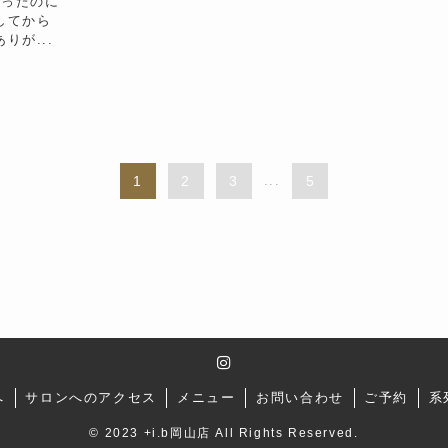
かったのに
してから
りが...
1
2
3
...
5
へ
サロンへのアクセス
メニュー
お問い合わせ
ご予約
系
©
2023 +i.b岡山店 All Rights Reserved.