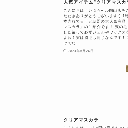
人気アイテム“クリアマスカ
こんにちは！いつも+i.b岡山店を
ただきありがとうございます:) 1時
本売れてる！と話題の大人気商品
マスカラ』のご紹介です！ 髪の
した後って必ずジェルやワックス
よね？実は眉毛も同じなんです！
けでな...
2024年9月26日
クリアマスカラ
こんにちは！ +i.b岡山店です☺︎いつ