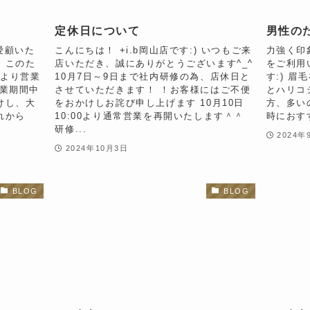
定休日について
男性の
愛顧いた
こんにちは！ +i.b岡山店です:) いつもご来
力強く印象
。このた
店いただき、誠にありがとうございます^_^
をご利用
日より営業
10月7日～9日まで社内研修の為、店休日と
す:) 
休業期間中
させていただきます！ ！お客様にはご不便
とハリコ
けし、大
をおかけしお詫び申し上げます 10月10日
方、多い
れから
10:00より通常営業を再開いたします＾＾
時におす
研修...
2024年
2024年10月3日
BLOG
BLOG