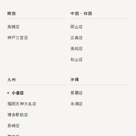
関西
中国・四国
高槻店
岡山店
神戸三宮店
広島店
高松店
松山店
九州
沖縄
小倉店
那覇店
福岡天神大名店
糸満店
博多駅前店
長崎店