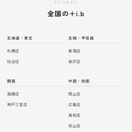
STORES
送
全国の＋i.b
り
北海道・東北
北陸・甲信越
札幌店
新潟店
仙台店
金沢店
関西
中国・四国
高槻店
岡山店
神戸三宮店
広島店
高松店
松山店