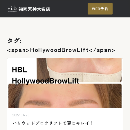
福岡天神大名店
WEB予約
メ
ニュー
TOP
メニュー / 料金
タグ:
<span>HollywoodBrowLift</span>
施術の流れ
よくあるご質問
アクセス
ご予約
2022.06.20
ハリウッドブロウリフトで更にキレイ！