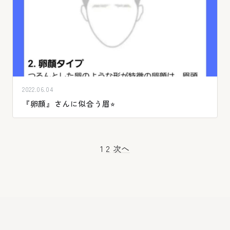
2022.06.04
『卵顔』さんに似合う眉⭐︎
投
1
2
次へ
稿
の
ペー
ジ