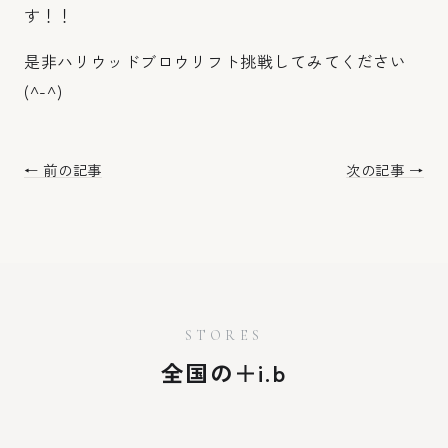
す！！
是非ハリウッドブロウリフト挑戦してみてください
(^-^)
← 前の記事
次の記事 →
STORES
全国の＋i.b