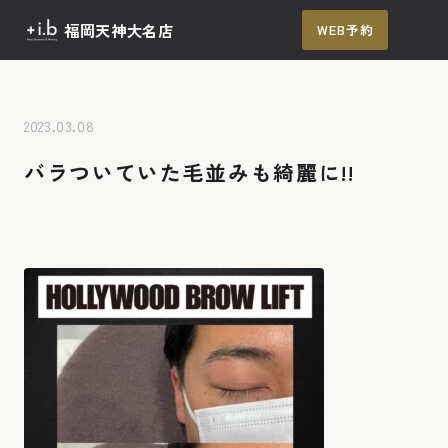
福岡天神大名店
WEB予約
メ
ニュー
TOP
メニュー / 料金
2023.03.08
バラついていた毛並みも綺麗に!!
施術の流れ
よくあるご質問
アクセス
ご予約