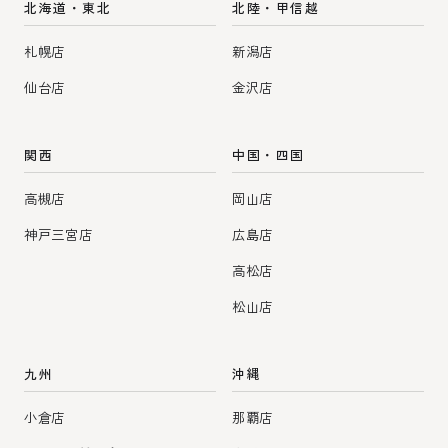
北海道・東北
北陸・甲信越
札幌店
新潟店
仙台店
金沢店
関西
中国・四国
高槻店
岡山店
神戸三宮店
広島店
高松店
松山店
九州
沖縄
小倉店
那覇店