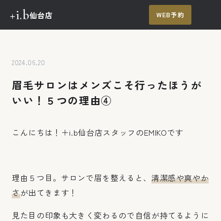
+i.b
仙台店
WEB予約
メ
ニュー
TOP
メニュー・料金
2024.06.20
眉毛サロンはメンズこそ行ったほうが
施術の流れ
いい！５つの理由④
施術例
こんにちは！＋i.b仙台店スタッフのEMIKOです
ご予約・お問い合わせ
理由５つ目。サロンで眉を整えると、
清潔感や爽やか
さ
が出てきます！
見た目の印象も大きく変わるので自信が持てるように