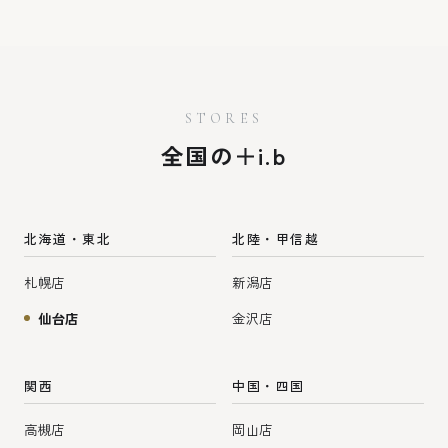
STORES
全国の＋i.b
北海道・東北
北陸・甲信越
札幌店
新潟店
仙台店
金沢店
関西
中国・四国
高槻店
岡山店