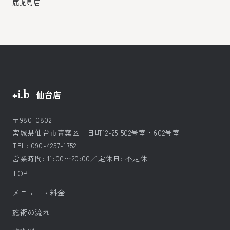
鹿児島店
+i.b
仙台店
〒980-0802
宮城県仙台市青葉区二日町12-25 502号室・602号室
TEL:
090-4257-1752
営業時間: 11:00〜20:00／定休日: 不定休
TOP
メニュー・料金
施術の流れ