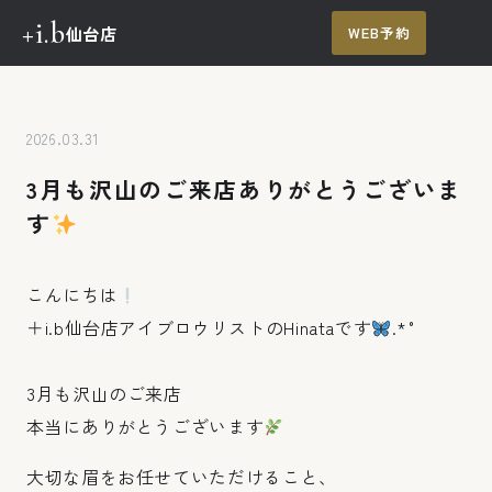
+i.b
仙台店
WEB予約
メ
ニュー
TOP
メニュー・料金
2026.03.31
3月も沢山のご来店ありがとうございま
施術の流れ
す
施術例
こんにちは
ご予約・お問い合わせ
＋i.b仙台店アイブロウリストのHinataです
.*˚
3月も沢山のご来店
本当にありがとうございます
大切な眉をお任せていただけること、