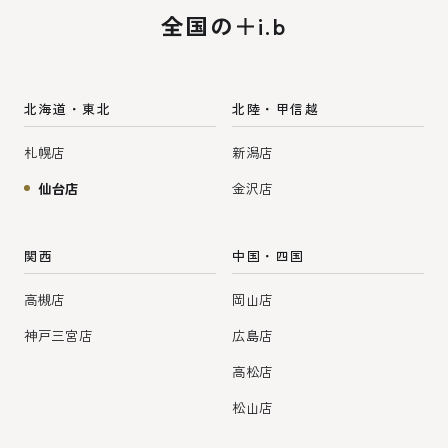
全国の＋i.b
北海道・東北
北陸・甲信越
札幌店
新潟店
仙台店
金沢店
関西
中国・四国
高槻店
岡山店
神戸三宮店
広島店
高松店
松山店