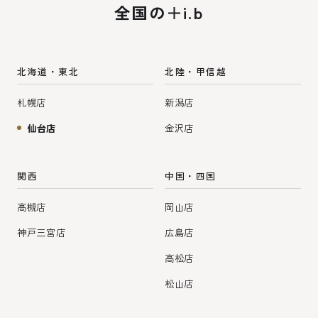
全国の＋i.b
北海道・東北
北陸・甲信越
札幌店
新潟店
仙台店
金沢店
関西
中国・四国
高槻店
岡山店
神戸三宮店
広島店
高松店
松山店