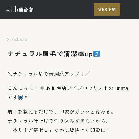
+i.b
仙台店
WEB予約
メ
ニュー
TOP
メニュー・料金
2025.05.13
ナチュラル眉毛で清潔感up
施術の流れ
施術例
＼ナチュラル眉で清潔感アップ！／
ご予約・お問い合わせ
こんにちは
I.b 仙台店アイブロウリストのHinata
です
.*˚
眉毛を整えるだけで、印象がガラッと変わる。
ナチュラル仕上げで作り込みすぎないから、
「やりすぎ感ゼロ」なのに垢抜けた印象に！