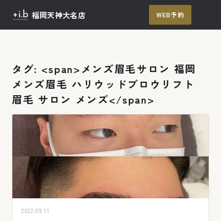
福岡天神大名店
WEB予約
メ
ニュー
TOP
メニュー / 料金
タグ: <span>メンズ眉毛サロン 福岡
メンズ眉毛 ハリウッドブロウリフト
施術の流れ
眉毛 サロン メンズ</span>
よくあるご質問
アクセス
ご予約
2022.09.11