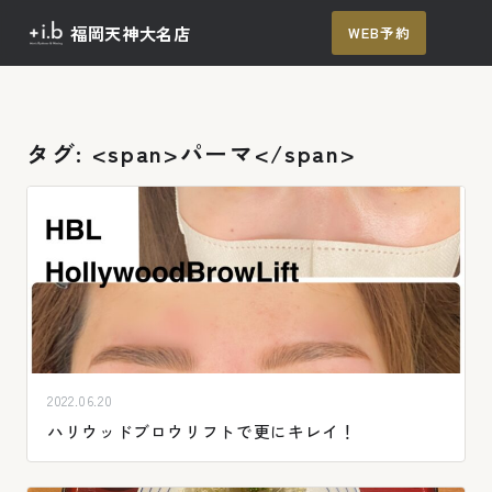
福岡天神大名店
WEB予約
メ
ニュー
TOP
メニュー / 料金
タグ: <span>パーマ</span>
施術の流れ
よくあるご質問
アクセス
ご予約
2022.06.20
ハリウッドブロウリフトで更にキレイ！