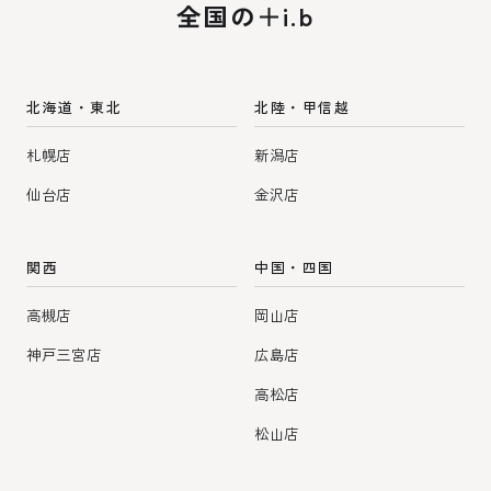
全国の＋i.b
り
北海道・東北
北陸・甲信越
札幌店
新潟店
仙台店
金沢店
関西
中国・四国
高槻店
岡山店
神戸三宮店
広島店
高松店
松山店