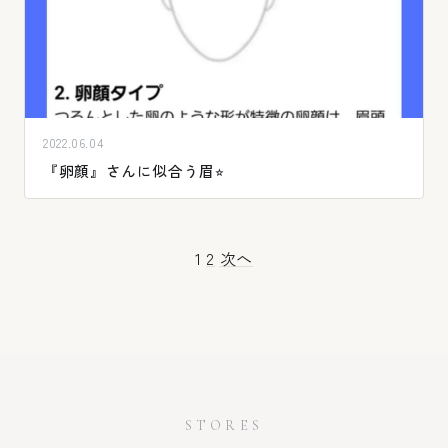
2022.06.04
『卵顔』さんに似合う眉⭐︎
投
1
2
次へ
稿
の
ペー
ジ
STORES
送